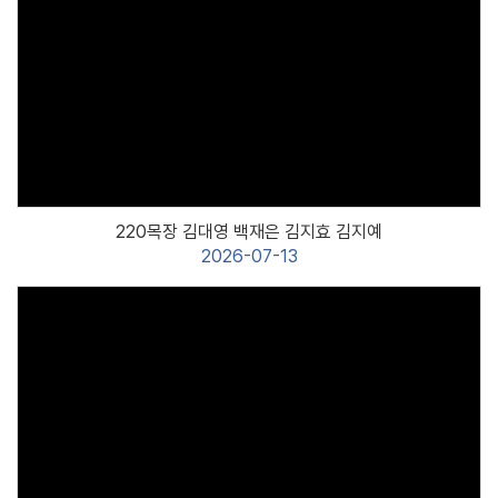
온라인행정
Views
220목장 김대영 백재은 김지효 김지예
2026-07-13
Views