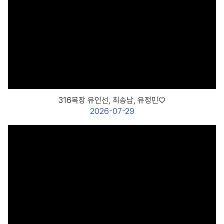
다음세대
킹덤블레싱(영아부)
킹덤시드(유아부)
Views
킹덤키즈(유치부)
킹덤드리머(유년부)
킹덤빌더(초등부)
킹덤스타(소년부)
316목장 유인선, 최송남, 유정민♡
킹덤미라클(중등부)
2026-07-29
킹덤아미(고등부)
청년세대
청년교구
청장년교구
장년세대
교구소개
Views