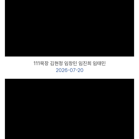
하영인동아리
소 개
구파발 FC
Views
둘레길
아버지학교
엠마오앙상블
한울림 통기타
111목장 김현정 임창민 임진희 임태민
성지순례 선교회
2026-07-20
성경암송
구파발어린이합창단
GCBC
굿모닝리더스
기 관
안수집사회
Views
권사회
남선교회