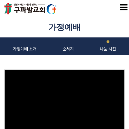
SITEM
가정예배
교회소개
가정예배 소개
순서지
나눔 사진
우리 교회는
비 전
교회연혁
섬기는 사람들
교역자
시무장로
Views
직 원
원로(은퇴) 목사 장로
교회정보