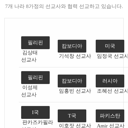
찬 양
7개 나라 8가정의 선교사와 협력 선교하고 있습니다.
셀라 찬양대(1부)
시온 찬양대(2부)
호산나 찬양대(3부)
특 송
필리핀
특별예배
캄보디아
미국
김상태
기석창 선교사
임정국 선교
선교사
양육과 훈련
필리핀
캄보디아
러시아
이성제
교육목회철학
임홍빈 선교사
조혜선 선교
선교사
차세대교육프로그램
어와나
I국
영어아동부
T국
파키스탄
GMT양육시스템
판카즈카필라
이호잣 선교사
Amir 선교사