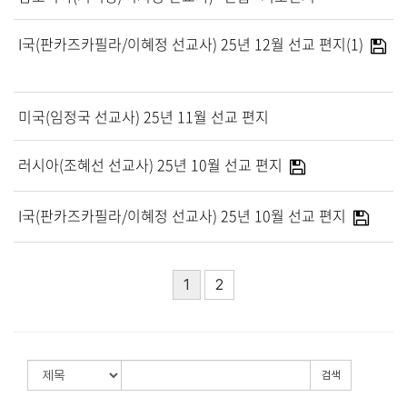
선교와 나눔
I국(판카즈카필라/이혜정 선교사) 25년 12월 선교 편지(1)
선 교
GM5
미국(임정국 선교사) 25년 11월 선교 편지
선 교
해외선교
러시아(조혜선 선교사) 25년 10월 선교 편지
국내선교
기관선교
I국(판카즈카필라/이혜정 선교사) 25년 10월 선교 편지
전문소그룹
봉 사
관 리
1
2
사 회
경조구제
전 도
예 배
검색
음 영