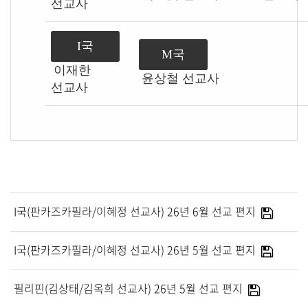
새가족 안내
선교사
새가족성경공부
제자양육
I국
M국
마더와이즈
이재한
목장예배 순서지
윤상철 선교사
선교사
가정예배
가정예배 소개
순서지
I국(판카즈카필라/이혜정 선교사) 26년 6월 선교 편지
나눔 사진
I국(판카즈카필라/이혜정 선교사) 26년 5월 선교 편지
공동체
필리핀(김상태/김옥희 선교사) 26년 5월 선교 편지