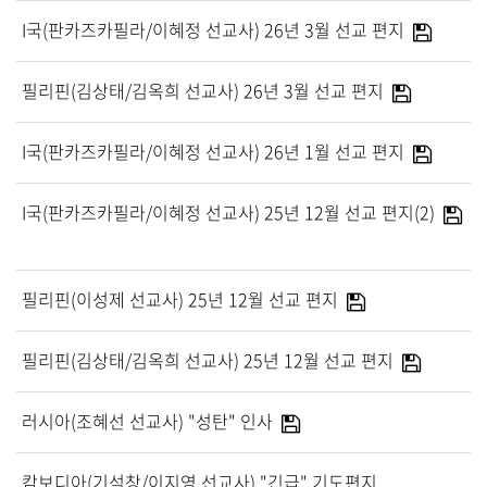
다음세대
I국(판카즈카필라/이혜정 선교사) 26년 3월 선교 편지
킹덤블레싱(영아부)
킹덤시드(유아부)
필리핀(김상태/김옥희 선교사) 26년 3월 선교 편지
킹덤키즈(유치부)
킹덤드리머(유년부)
I국(판카즈카필라/이혜정 선교사) 26년 1월 선교 편지
킹덤빌더(초등부)
킹덤스타(소년부)
I국(판카즈카필라/이혜정 선교사) 25년 12월 선교 편지(2)
킹덤미라클(중등부)
킹덤아미(고등부)
청년세대
필리핀(이성제 선교사) 25년 12월 선교 편지
청년교구
청장년교구
필리핀(김상태/김옥희 선교사) 25년 12월 선교 편지
장년세대
교구소개
러시아(조혜선 선교사) "성탄" 인사
캄보디아(기석창/이지영 선교사) "긴급" 기도편지