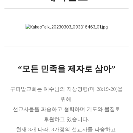
예배시간
오시는 길
교회차량안내
시설안내
말씀과 찬양
“모든 민족을 제자로 삼아”
생방송(LIVE)
말씀
구파발교회는 예수님의 지상명령(마 28:19-20)을
주일예배
위해
온세대예배
수요예배
선교사들을 파송하고 협력하며 기도와 물질로
금요킹덤예배
후원하고 있습니다.
새벽기도회
현재 3개 나라, 3가정의 선교사를 파송하고
Shorts