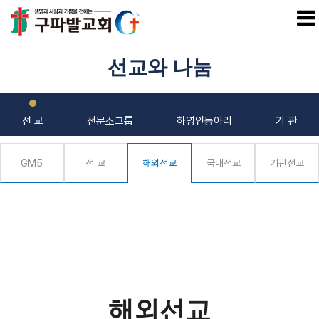
SITEM
선교와 나눔
교회소개
선 교
전문소그룹
하영인동아리
기 관
우리 교회는
GM5
선 교
해외선교
국내선교
기관선교
비 전
교회연혁
섬기는 사람들
교역자
시무장로
직 원
원로(은퇴) 목사 장로
해외선교
교회정보