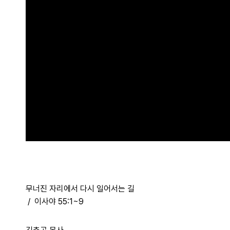
찬 양
셀라 찬양대(1부)
시온 찬양대(2부)
호산나 찬양대(3부)
특 송
특별예배
양육과 훈련
교육목회철학
차세대교육프로그램
무너진 자리에서 다시 일어서는 길
어와나
/ 이사야 55:1~9
영어아동부
GMT양육시스템