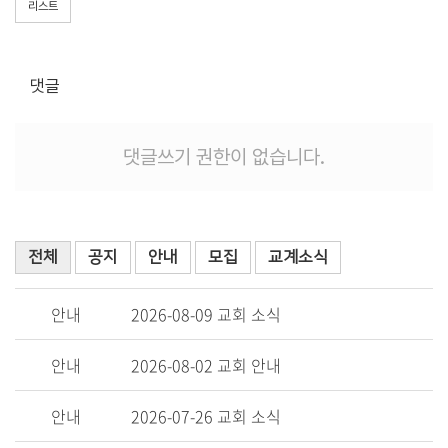
리스트
다음세대
킹덤블레싱(영아부)
킹덤시드(유아부)
댓글
킹덤키즈(유치부)
킹덤드리머(유년부)
댓글쓰기 권한이 없습니다.
킹덤빌더(초등부)
킹덤스타(소년부)
킹덤미라클(중등부)
킹덤아미(고등부)
전체
공지
안내
모집
교계소식
청년세대
청년교구
안내
2026-08-09 교회 소식
청장년교구
장년세대
안내
2026-08-02 교회 안내
교구소개
안내
2026-07-26 교회 소식