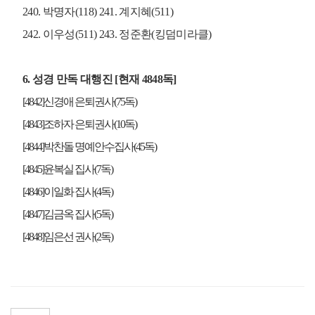
새가족 안내
240.
박명자
(118) 241.
계지혜
(511)
새가족성경공부
242.
이우성
(511) 243.
정준환
(
킹덤미라클
)
제자양육
마더와이즈
목장예배 순서지
6.
성경 만독 대행진
[
현재
4848
독
]
[4842]
신경애 은퇴권사
(75
독
)
[4843]
조하자 은퇴권사
(10
독
)
가정예배
[4844]
박찬돌 명예안수집사
(45
독
)
[4845]
윤복실 집사
(7
독
)
가정예배 소개
[4846]
이일화 집사
(4
독
)
순서지
[4847]
김금옥 집사
(5
독
)
나눔 사진
[4848]
임은선 권사
(2
독
)
공동체