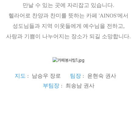
만날 수 있는 곳에 자리잡고 있습니다.
찬 양
헬라어로 찬양과 찬미를 뜻하는 카페 'AINOS'에서
셀라 찬양대(1부)
시온 찬양대(2부)
성도님들과 지역 이웃들에게 예수님을 전하고,
호산나 찬양대(3부)
사랑과 기쁨이 나누어지는 장소가 되길 소망합니다.
특 송
특별예배
양육과 훈련
지도
: 남승우 장로
팀장
: 윤현숙 권사
부팀장
: 최송남 권사
교육목회철학
차세대교육프로그램
어와나
영어아동부
GMT양육시스템