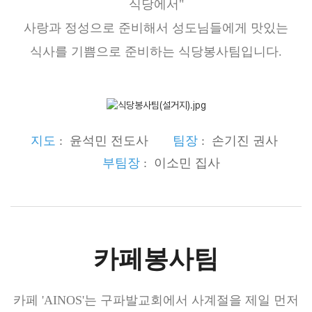
식당에서"
예배시간
사랑과 정성으로 준비해서 성도님들에게 맛있는
오시는 길
식사를 기쁨으로 준비하는 식당봉사팀입니다.
교회차량안내
시설안내
말씀과 찬양
지도
: 윤석민 전도사
팀장
: 손기진 권사
부팀장
: 이소민 집사
생방송(LIVE)
말씀
주일예배
온세대예배
수요예배
카페봉사팀
금요킹덤예배
새벽기도회
카페 'AINOS'는 구파발교회에서 사계절을 제일 먼저
Shorts